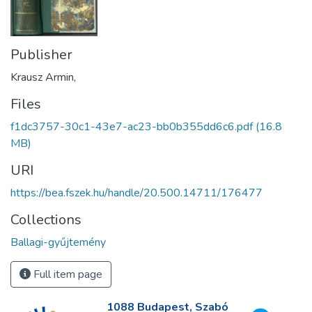
Publisher
Krausz Armin,
Files
f1dc3757-30c1-43e7-ac23-bb0b355dd6c6.pdf
(16.8
MB)
URI
https://bea.fszek.hu/handle/20.500.14711/176477
Collections
Ballagi-gyűjtemény
Full item page
1088 Budapest, Szabó