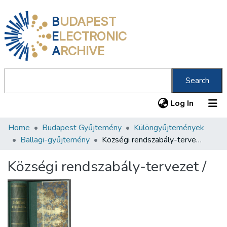
B
UDAPEST
E
LECTRONIC
A
RCHIVE
Search
(current
Log In
Home
Budapest Gyűjtemény
Különgyűjtemények
Communities & Collections
Ballagi-gyűjtemény
Községi rendszabály-tervezet /
All of DSpace
Községi rendszabály-tervezet /
Statistics
About us