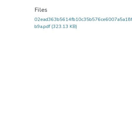
Files
02ead363b5614fb10c35b576ce6007a5a18
b9a.pdf
(323.13 KB)