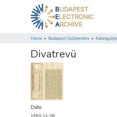
B
UDAPEST
E
LECTRONIC
A
RCHIVE
Home
Budapest Gyűjtemény
Különgyűjt
Divatrevü
Date
1960-11-06