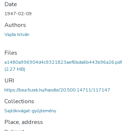
Date
1947-02-09
Authors
Vajda István
Files
a1480a996904d4c9321823aef6bda6b443b96a26.pdf
(2.27 MB)
URI
https://bea.fszek.hu/handle/20.500.14711/117147
Collections
Sajtókivágat-gyűjtemény
Place, address