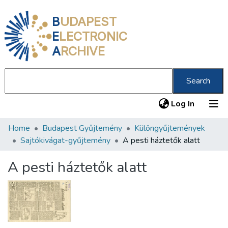
B
UDAPEST
E
LECTRONIC
A
RCHIVE
Search
(current
Log In
Home
Budapest Gyűjtemény
Különgyűjtemények
Communities & Collections
Sajtókivágat-gyűjtemény
A pesti háztetők alatt
All of DSpace
A pesti háztetők alatt
Statistics
About us