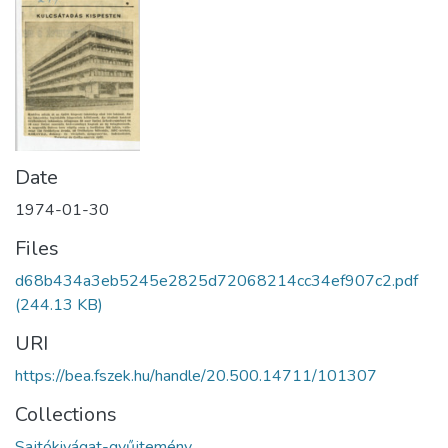
Date
1974-01-30
Files
d68b434a3eb5245e2825d72068214cc34ef907c2.pdf
(244.13 KB)
URI
https://bea.fszek.hu/handle/20.500.14711/101307
Collections
Sajtókivágat-gyűjtemény