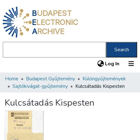
B
UDAPEST
E
LECTRONIC
A
RCHIVE
Search
(current
Log In
Home
Budapest Gyűjtemény
Különgyűjtemények
Communities & Collections
Sajtókivágat-gyűjtemény
Kulcsátadás Kispesten
All of DSpace
Kulcsátadás Kispesten
Statistics
About us