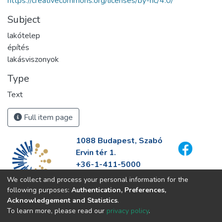
https://creativecommons.org/licenses/by-nc/4.0/
Subject
lakótelep
építés
lakásviszonyok
Type
Text
Full item page
1088 Budapest, Szabó
Ervin tér 1.
+36-1-411-5000
info@fszek.hu
We collect and process your personal information for the
https://fszek.hu
following purposes:
Authentication, Preferences,
Acknowledgement and Statistics
.
To learn more, please read our
privacy policy
.