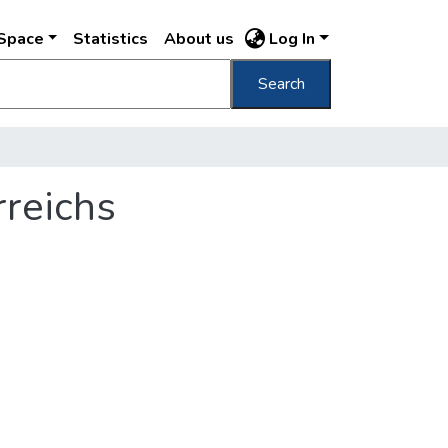
DSpace
Statistics
About us
Log In
Search
rreichs