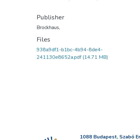
Publisher
Brockhaus,
Files
938a9df1-b1bc-4b94-8de4-
241130e8652a.pdf
(14.71 MB)
1088 Budapest, Szabó Erv