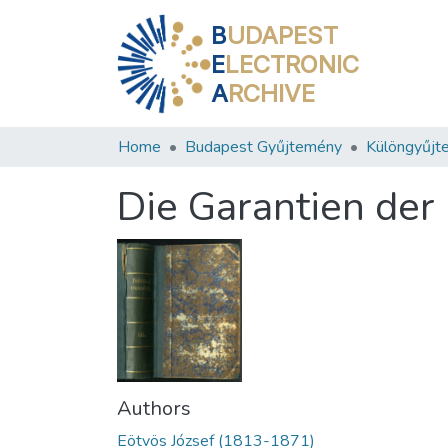
B
UDAPEST
E
LECTRONIC
A
RCHIVE
Home
Budapest Gyűjtemény
Különgyűjt
Die Garantien der
Authors
Eötvös József (1813-1871)