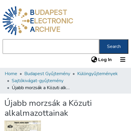
B
UDAPEST
E
LECTRONIC
A
RCHIVE
Search
(current
Log In
Home
Budapest Gyűjtemény
Különgyűjtemények
Communities & Collections
Sajtókivágat-gyűjtemény
All of DSpace
Újabb morzsák a Közuti alkalmazottainak
Statistics
Újabb morzsák a Közuti
About us
alkalmazottainak