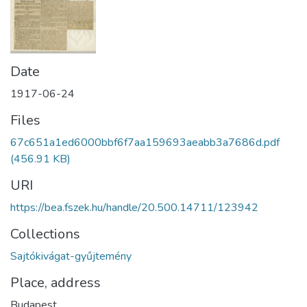
Date
1917-06-24
Files
67c651a1ed6000bbf6f7aa159693aeabb3a7686d.pdf
(456.91 KB)
URI
https://bea.fszek.hu/handle/20.500.14711/123942
Collections
Sajtókivágat-gyűjtemény
Place, address
Budapest