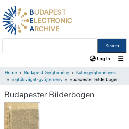
B
UDAPEST
E
LECTRONIC
A
RCHIVE
Search
(current
Log In
Home
Budapest Gyűjtemény
Különgyűjtemények
Communities & Collections
Sajtókivágat-gyűjtemény
Budapester Bilderbogen
All of DSpace
Budapester Bilderbogen
Statistics
About us