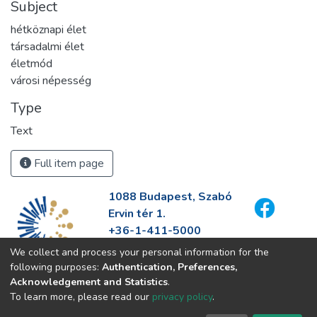
Subject
hétköznapi élet
társadalmi élet
életmód
városi népesség
Type
Text
Full item page
1088 Budapest, Szabó
Ervin tér 1.
+36-1-411-5000
info@fszek.hu
We collect and process your personal information for the
https://fszek.hu
following purposes:
Authentication, Preferences,
Acknowledgement and Statistics
.
To learn more, please read our
privacy policy
.