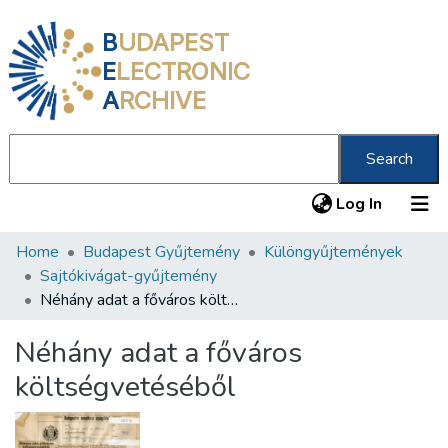
B
UDAPEST
E
LECTRONIC
A
RCHIVE
Search
(current
Log In
Home
Budapest Gyűjtemény
Különgyűjtemények
Communities & Collections
Sajtókivágat-gyűjtemény
All of DSpace
Néhány adat a főváros költségvetéséből
Statistics
Néhány adat a főváros
About us
költségvetéséből