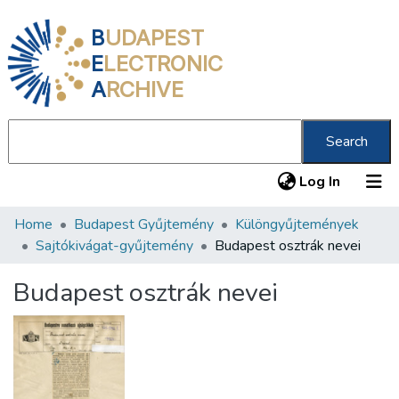
B
UDAPEST
E
LECTRONIC
A
RCHIVE
Search
(current
Log In
Home
Budapest Gyűjtemény
Különgyűjtemények
Communities & Collections
Sajtókivágat-gyűjtemény
Budapest osztrák nevei
All of DSpace
Budapest osztrák nevei
Statistics
About us