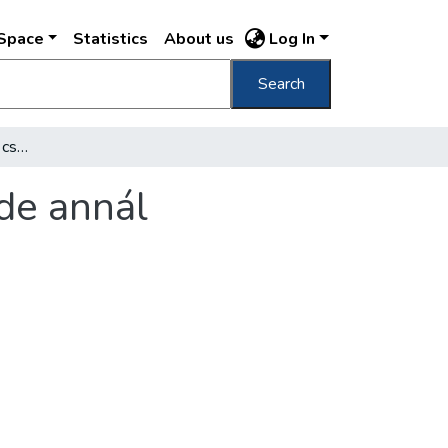
DSpace
Statistics
About us
Log In
Search
Akik kultúrforradalmunk csendes, szerény, de annál fontosabb munkáját végzik
de annál