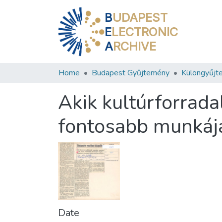
B
UDAPEST
E
LECTRONIC
A
RCHIVE
Home
Budapest Gyűjtemény
Különgyűjt
Akik kultúrforrad
fontosabb munkájá
Date