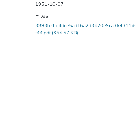
1951-10-07
Files
3893b3be4dce5ad16a2d3420e9ca364311d
f44.pdf
(354.57 KB)