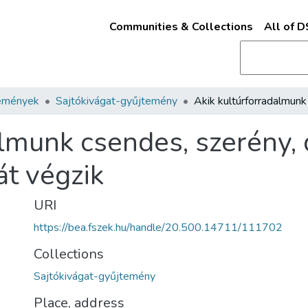
Communities & Collections
All of 
emények
Sajtókivágat-gyűjtemény
almunk csendes, szerény, 
t végzik
URI
https://bea.fszek.hu/handle/20.500.14711/111702
Collections
Sajtókivágat-gyűjtemény
Place, address