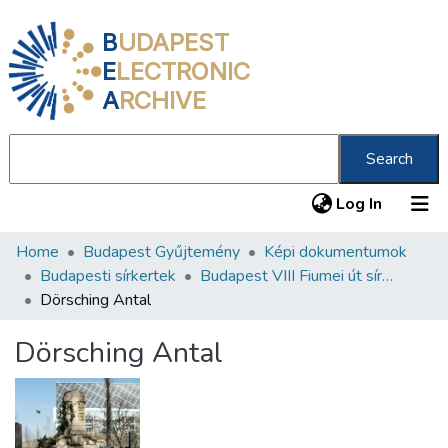
B
UDAPEST
E
LECTRONIC
A
RCHIVE
Search
(current
Log In
Home
Budapest Gyűjtemény
Képi dokumentumok
Communities & Collections
Budapesti sírkertek
Budapest VIII Fiumei út sírkert 3. rész
All of DSpace
Dörsching Antal
Statistics
Dörsching Antal
About us