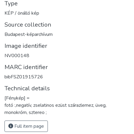
Type
KÉP / önálló kép
Source collection
Budapest-képarchívum
Image identifier
NV000148
MARC identifier
bibFSZ01915726
Technical details
[Fénykép] =
fotó :,negatív, zselatinos ezüst szárazlemez, üveg,
monokróm, sztereo ;
Full item page