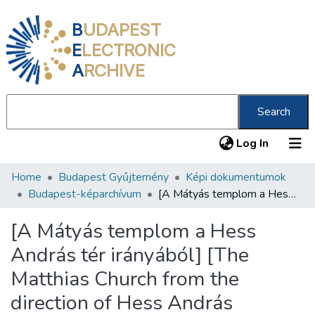
B
UDAPEST
E
LECTRONIC
A
RCHIVE
Search
(current
Log In
Home
Budapest Gyűjtemény
Képi dokumentumok
Communities & Collections
Budapest-képarchívum
[A Mátyás templom a Hess András tér irányából] [The Matthias Church from the direction of Hess András Square]
All of DSpace
[A Mátyás templom a Hess
Statistics
András tér irányából] [The
About us
Matthias Church from the
direction of Hess András