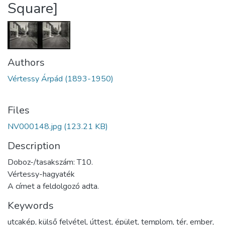
Square]
Authors
Vértessy Árpád (1893-1950)
Files
NV000148.jpg
(123.21 KB)
Description
Doboz-/tasakszám: T10.
Vértessy-hagyaték
A címet a feldolgozó adta.
Keywords
utcakép
,
külső felvétel
,
úttest
,
épület
,
templom
,
tér
,
ember
,