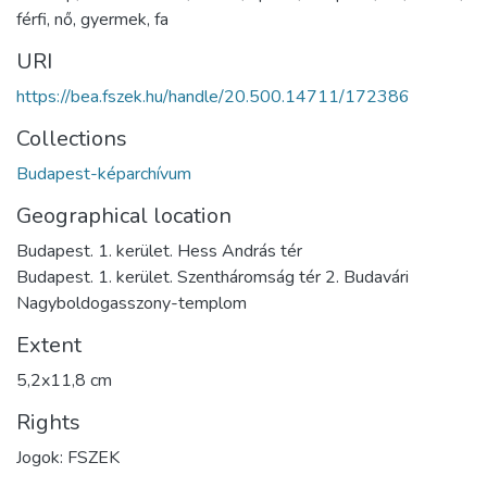
férfi
,
nő
,
gyermek
,
fa
URI
https://bea.fszek.hu/handle/20.500.14711/172386
Collections
Budapest-képarchívum
Geographical location
Budapest. 1. kerület. Hess András tér
Budapest. 1. kerület. Szentháromság tér 2. Budavári
Nagyboldogasszony-templom
Extent
5,2x11,8 cm
Rights
Jogok: FSZEK