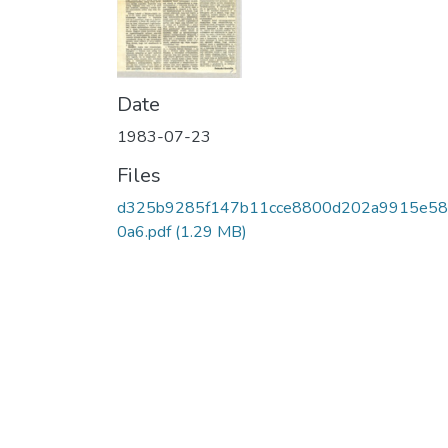
Date
1983-07-23
Files
d325b9285f147b11cce8800d202a9915e5
0a6.pdf
(1.29 MB)