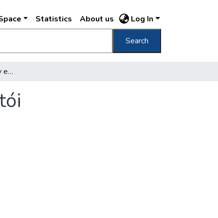
DSpace
Statistics
About us
Log In
Search
Tömbrehabilitáció, avagy egy kísérlet buktatói
tói