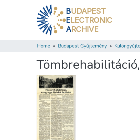
B
UDAPEST
E
LECTRONIC
A
RCHIVE
Home
Budapest Gyűjtemény
Különgyűjt
Tömbrehabilitáció,