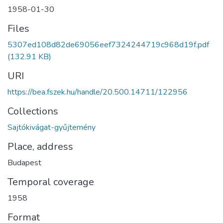
1958-01-30
Files
5307ed108d82de69056eef7324244719c968d19f.pdf
(132.91 KB)
URI
https://bea.fszek.hu/handle/20.500.14711/122956
Collections
Sajtókivágat-gyűjtemény
Place, address
Budapest
Temporal coverage
1958
Format