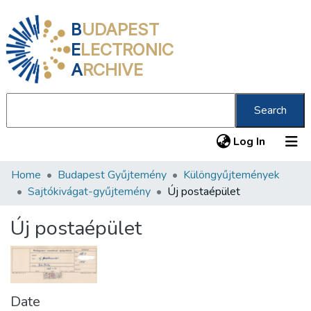
B
UDAPEST
E
LECTRONIC
A
RCHIVE
Search
(current
Log In
Home
Budapest Gyűjtemény
Különgyűjtemények
Communities & Collections
Sajtókivágat-gyűjtemény
Új postaépület
All of DSpace
Új postaépület
Statistics
About us
Date