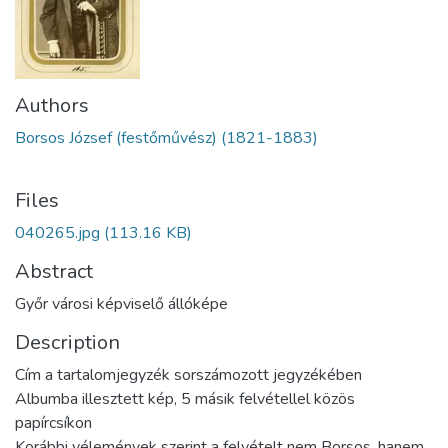
Authors
Borsos József (festőművész) (1821-1883)
Files
040265.jpg
(113.16 KB)
Abstract
Győr városi képviselő állóképe
Description
Cím a tartalomjegyzék sorszámozott jegyzékében
Albumba illesztett kép, 5 másik felvétellel közös
papírcsíkon
Korábbi vélemények szerint a felvételt nem Borsos, hanem