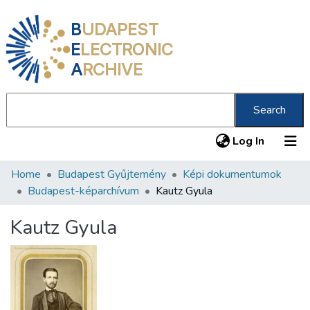
B
UDAPEST
E
LECTRONIC
A
RCHIVE
Search
(current
Log In
Home
Budapest Gyűjtemény
Képi dokumentumok
Communities & Collections
Budapest-képarchívum
Kautz Gyula
All of DSpace
Kautz Gyula
Statistics
About us