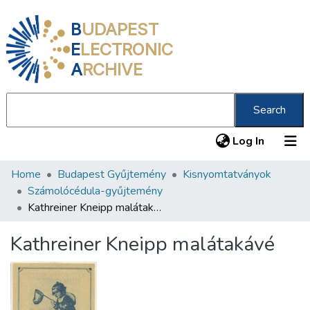
B
UDAPEST
E
LECTRONIC
A
RCHIVE
Search
(current
Log In
Home
Budapest Gyűjtemény
Kisnyomtatványok
Communities & Collections
Számolócédula-gyűjtemény
All of DSpace
Kathreiner Kneipp malátakávé
Statistics
Kathreiner Kneipp malátakávé
About us