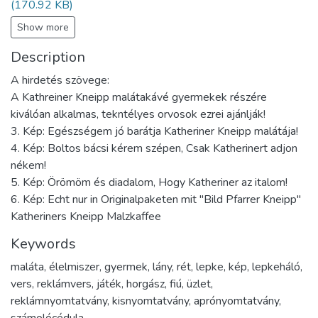
(170.92 KB)
Show more
Description
A hirdetés szövege:
A Kathreiner Kneipp malátakávé gyermekek részére
kiválóan alkalmas, tekntélyes orvosok ezrei ajánlják!
3. Kép: Egészségem jó barátja Katheriner Kneipp malátája!
4. Kép: Boltos bácsi kérem szépen, Csak Katherinert adjon
nékem!
5. Kép: Örömöm és diadalom, Hogy Katheriner az italom!
6. Kép: Echt nur in Originalpaketen mit "Bild Pfarrer Kneipp"
Katheriners Kneipp Malzkaffee
Keywords
maláta
,
élelmiszer
,
gyermek
,
lány
,
rét
,
lepke
,
kép
,
lepkeháló
,
vers
,
reklámvers
,
játék
,
horgász
,
fiú
,
üzlet
,
reklámnyomtatvány
,
kisnyomtatvány
,
aprónyomtatvány
,