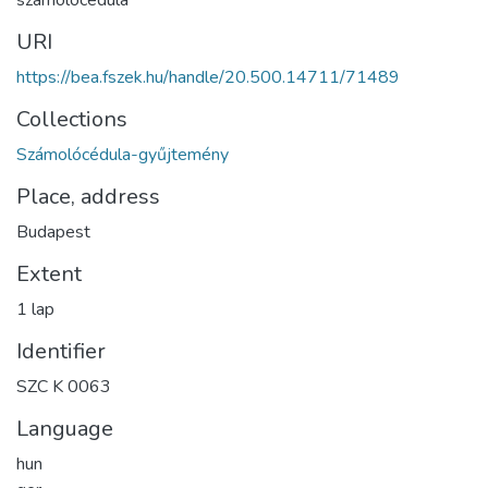
számolócédula
URI
https://bea.fszek.hu/handle/20.500.14711/71489
Collections
Számolócédula-gyűjtemény
Place, address
Budapest
Extent
1 lap
Identifier
SZC K 0063
Language
hun