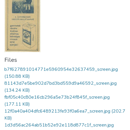
Files
b7f627891014771e5960954e32637459_screen.jpg
(150.88 KB)
81143d7e5be902d7bd3bd559d9a46592_screen.jpg
(134.24 KB)
fbf05c40c80e16cb296a5e73b24f845f_screen.jpg
(177.11 KB)
12f0a40a404dfc6489213fe93f0a6ea7_screen.jpg
(202.7
KB)
1d3d56ac264ab51b52e92e118d877c1f_screen.jpg