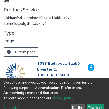
ger
Product/Service
Márkanév:Kathreiner Kneipp Malátakávé
Termék/szolgáltatás:kávé
Type
Image
Full item page
1088 Budapest, Szabó
Ervin tér 1.
+36-1-411-5000
info@fszek.hu
We collect and process your personal information for the
https://fszek.hu
following purposes:
Authentication, Preferences,
Acknowledgement and Statistics
.
To learn more, please read our
privacy policy
.
Customize
Decline
That's ok