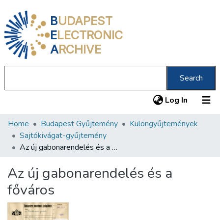
B
UDAPEST
E
LECTRONIC
A
RCHIVE
Search
(current
Log In
Home
Budapest Gyűjtemény
Különgyűjtemények
Communities & Collections
Sajtókivágat-gyűjtemény
All of DSpace
Az új gabonarendelés és a főváros
Statistics
Az új gabonarendelés és a
About us
főváros