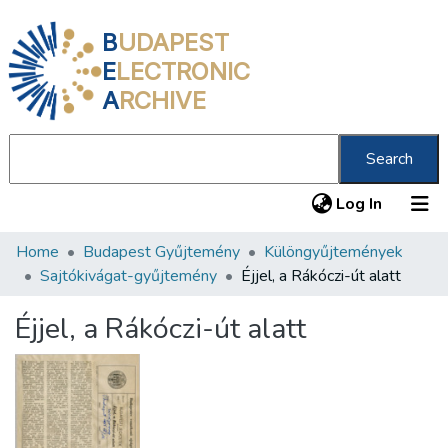
B
UDAPEST
E
LECTRONIC
A
RCHIVE
Search
(current
Log In
Home
Budapest Gyűjtemény
Különgyűjtemények
Communities & Collections
Sajtókivágat-gyűjtemény
Éjjel, a Rákóczi-út alatt
All of DSpace
Éjjel, a Rákóczi-út alatt
Statistics
About us