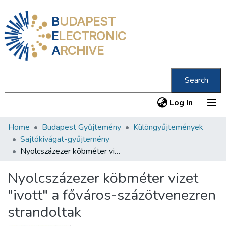
B
UDAPEST
E
LECTRONIC
A
RCHIVE
Search
(current
Log In
Home
Budapest Gyűjtemény
Különgyűjtemények
Communities & Collections
Sajtókivágat-gyűjtemény
All of DSpace
Nyolcszázezer köbméter vizet "ivott" a főváros-százötvenezren strandoltak
Statistics
Nyolcszázezer köbméter vizet
About us
"ivott" a főváros-százötvenezren
strandoltak