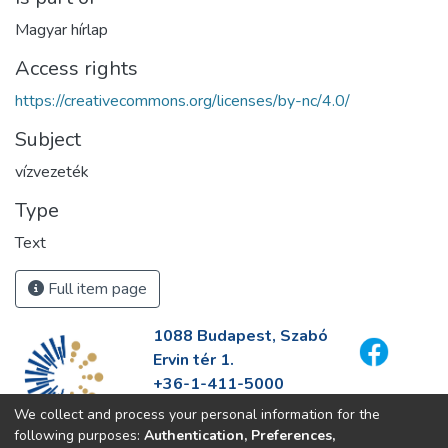
Magyar hírlap
Access rights
https://creativecommons.org/licenses/by-nc/4.0/
Subject
vízvezeték
Type
Text
Full item page
1088 Budapest, Szabó
Ervin tér 1.
+36-1-411-5000
info@fszek.hu
We collect and process your personal information for the
https://fszek.hu
following purposes:
Authentication, Preferences,