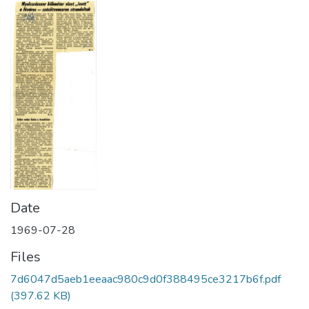
Date
1969-07-28
Files
7d6047d5aeb1eeaac980c9d0f388495ce3217b6f.pdf
(397.62 KB)