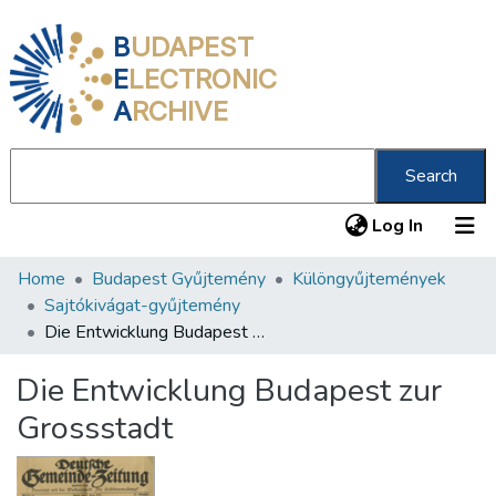
B
UDAPEST
E
LECTRONIC
A
RCHIVE
Search
(current
Log In
Home
Budapest Gyűjtemény
Különgyűjtemények
Communities & Collections
Sajtókivágat-gyűjtemény
All of DSpace
Die Entwicklung Budapest zur Grossstadt
Statistics
Die Entwicklung Budapest zur
About us
Grossstadt