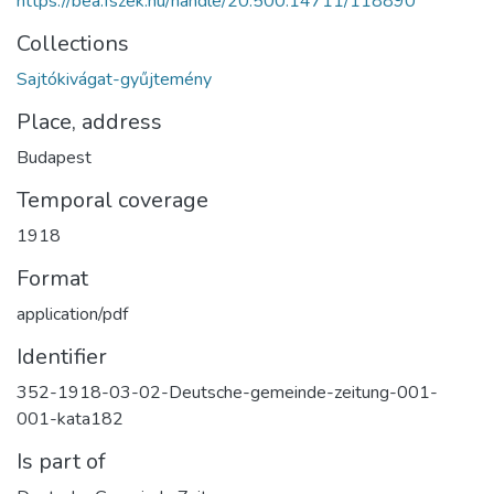
https://bea.fszek.hu/handle/20.500.14711/118890
Collections
Sajtókivágat-gyűjtemény
Place, address
Budapest
Temporal coverage
1918
Format
application/pdf
Identifier
352-1918-03-02-Deutsche-gemeinde-zeitung-001-
001-kata182
Is part of