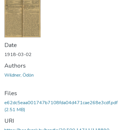
Date
1918-03-02
Authors
Wildner, Ödön
Files
e62dc5eaa001747b7108fda04d471cae268e3cdf.pdf
(2.51 MB)
URI