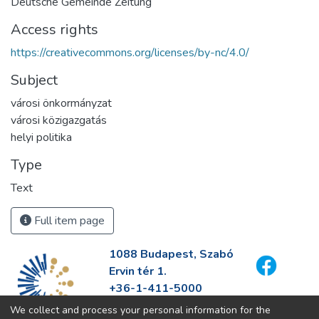
Deutsche Gemeinde Zeitung
Access rights
https://creativecommons.org/licenses/by-nc/4.0/
Subject
városi önkormányzat
városi közigazgatás
helyi politika
Type
Text
Full item page
1088 Budapest, Szabó
Ervin tér 1.
+36-1-411-5000
info@fszek.hu
We collect and process your personal information for the