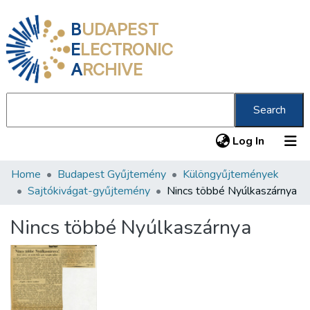
B
UDAPEST
E
LECTRONIC
A
RCHIVE
Search
(current
Log In
Home
Budapest Gyűjtemény
Különgyűjtemények
Communities & Collections
Sajtókivágat-gyűjtemény
Nincs többé Nyúlkaszárnya
All of DSpace
Nincs többé Nyúlkaszárnya
Statistics
About us