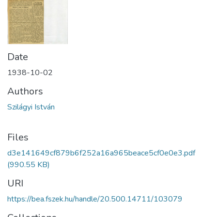
Date
1938-10-02
Authors
Szilágyi István
Files
d3e141649cf879b6f252a16a965beace5cf0e0e3.pdf
(990.55 KB)
URI
https://bea.fszek.hu/handle/20.500.14711/103079