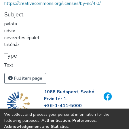
https://creativecommons.org/licenses/by-nc/4.0/
Subject
palota
udvar
nevezetes épület
lakóház
Type
Text
Full item page
1088 Budapest, Szabó
Ervin tér 1.
+36-1-411-5000
info@fszek.hu
We collect and process your personal information for the
https://fszek.hu
following purposes:
Authentication, Preferences,
Acknowledgement and Statistics
.