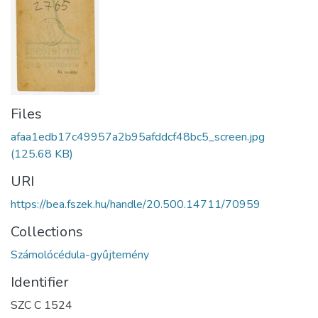
Files
afaa1edb17c49957a2b95afddcf48bc5_screen.jpg
(125.68 KB)
URI
https://bea.fszek.hu/handle/20.500.14711/70959
Collections
Számolócédula-gyűjtemény
Identifier
SZC C 1524