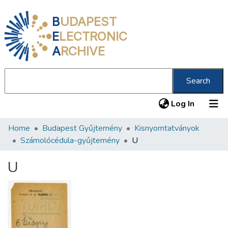
B
UDAPEST
E
LECTRONIC
A
RCHIVE
Search
(current
Log In
Home
Budapest Gyűjtemény
Kisnyomtatványok
Communities & Collections
Számolócédula-gyűjtemény
U
All of DSpace
U
Statistics
About us