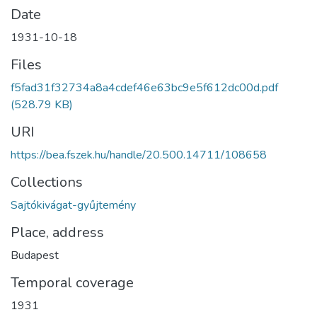
Date
1931-10-18
Files
f5fad31f32734a8a4cdef46e63bc9e5f612dc00d.pdf
(528.79 KB)
URI
https://bea.fszek.hu/handle/20.500.14711/108658
Collections
Sajtókivágat-gyűjtemény
Place, address
Budapest
Temporal coverage
1931