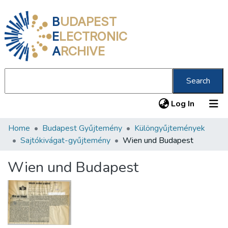
B
UDAPEST
E
LECTRONIC
A
RCHIVE
Search
(current
Log In
Home
Budapest Gyűjtemény
Különgyűjtemények
Communities & Collections
Sajtókivágat-gyűjtemény
Wien und Budapest
All of DSpace
Wien und Budapest
Statistics
About us