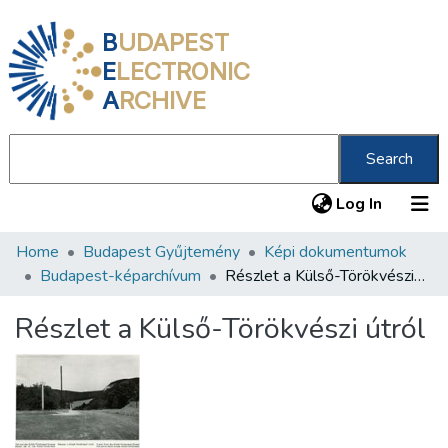
B
UDAPEST
E
LECTRONIC
A
RCHIVE
Search
(current
Log In
Home
Budapest Gyűjtemény
Képi dokumentumok
Communities & Collections
Budapest-képarchívum
Részlet a Külső-Törökvészi útról
All of DSpace
Részlet a Külső-Törökvészi útról
Statistics
About us