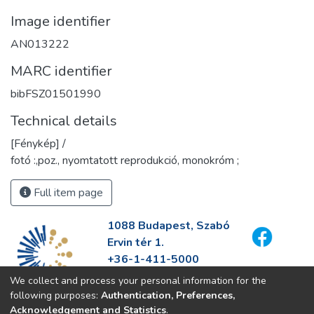
Image identifier
AN013222
MARC identifier
bibFSZ01501990
Technical details
[Fénykép] /
fotó :,poz., nyomtatott reprodukció, monokróm ;
Full item page
1088 Budapest, Szabó
Ervin tér 1.
+36-1-411-5000
info@fszek.hu
We collect and process your personal information for the
https://fszek.hu
following purposes:
Authentication, Preferences,
Acknowledgement and Statistics
.