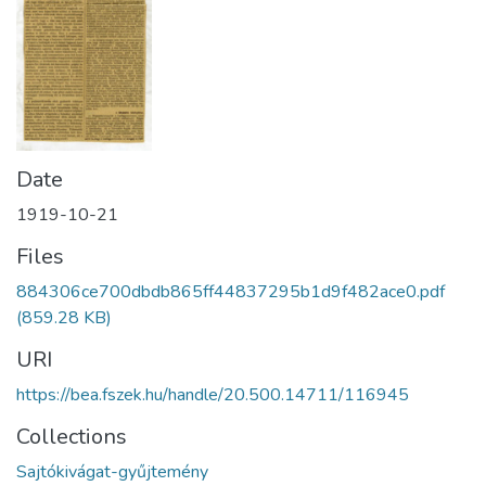
Date
1919-10-21
Files
884306ce700dbdb865ff44837295b1d9f482ace0.pdf
(859.28 KB)
URI
https://bea.fszek.hu/handle/20.500.14711/116945
Collections
Sajtókivágat-gyűjtemény