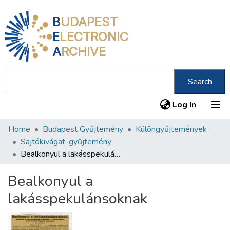
B
UDAPEST
E
LECTRONIC
A
RCHIVE
Search
(current
Log In
Home
Budapest Gyűjtemény
Különgyűjtemények
Communities & Collections
Sajtókivágat-gyűjtemény
All of DSpace
Bealkonyul a lakásspekulánsoknak
Statistics
Bealkonyul a
About us
lakásspekulánsoknak