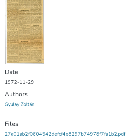
Date
1972-11-29
Authors
Gyulay Zoltán
Files
27a01ab2f0604542defcf4e8297b74978f7fa1b2.pdf