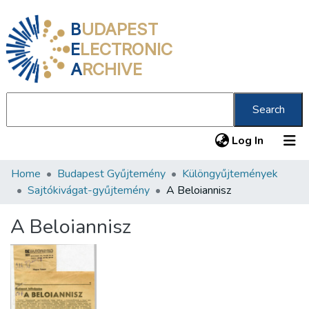
B
UDAPEST
E
LECTRONIC
A
RCHIVE
Search
(current
Log In
Home
Budapest Gyűjtemény
Különgyűjtemények
Communities & Collections
Sajtókivágat-gyűjtemény
A Beloiannisz
All of DSpace
A Beloiannisz
Statistics
About us