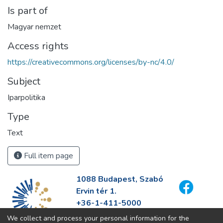
Is part of
Magyar nemzet
Access rights
https://creativecommons.org/licenses/by-nc/4.0/
Subject
Iparpolitika
Type
Text
Full item page
1088 Budapest, Szabó
Ervin tér 1.
+36-1-411-5000
info@fszek.hu
We collect and process your personal information for the