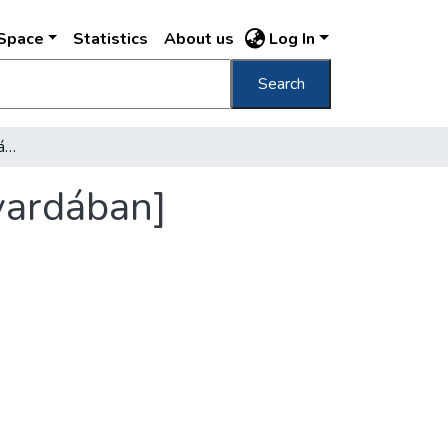
DSpace
Statistics
About us
Log In
Search
[Lovasakrobatikai mutatvány a Nemzeti Lovardában]
vardában]