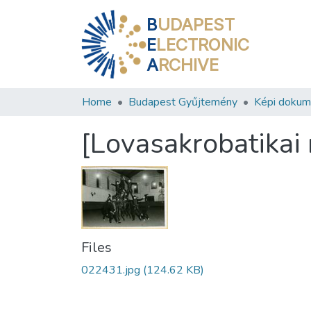
B
UDAPEST
E
LECTRONIC
A
RCHIVE
Home
Budapest Gyűjtemény
Képi doku
[Lovasakrobatikai
Files
022431.jpg
(124.62 KB)