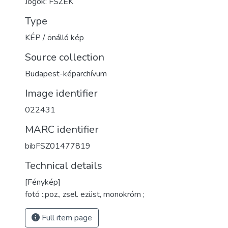
Jogok: FSZEK
Type
KÉP / önálló kép
Source collection
Budapest-képarchívum
Image identifier
022431
MARC identifier
bibFSZ01477819
Technical details
[Fénykép]
fotó :,poz., zsel. ezüst, monokróm ;
Full item page