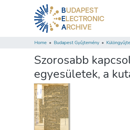
B
UDAPEST
E
LECTRONIC
A
RCHIVE
Home
Budapest Gyűjtemény
Különgyűjt
Szorosabb kapcsol
egyesületek, a ku