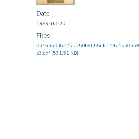
Date
1959-03-20
Files
0d463b0db22fec350b9b55efc114b1bd05b9
a3.pdf
(831.51 KB)