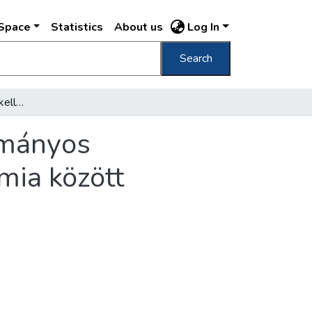
DSpace
Statistics
About us
Log In
Search
Szorosabb kapcsolatot kell kiépíteni a tudományos egyesületek, a kutatóintézetek és az Akadémia között
dományos
mia között