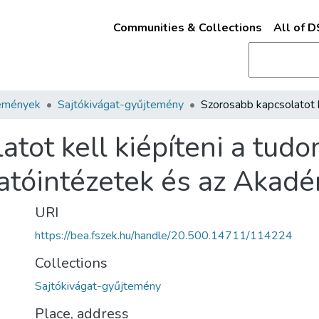
Communities & Collections
All of 
emények
Sajtókivágat-gyűjtemény
atot kell kiépíteni a tu
tatóintézetek és az Akadé
URI
https://bea.fszek.hu/handle/20.500.14711/114224
Collections
Sajtókivágat-gyűjtemény
Place, address