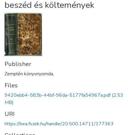
beszéd és költemények
Publisher
Zemplén könyvnyomda,
Files
9420ebb4-583b-44bf-96da-5177fa54967a.pdf
(2.53
MB)
URI
https://bea.fszek.hu/handle/20.500.14711/177363