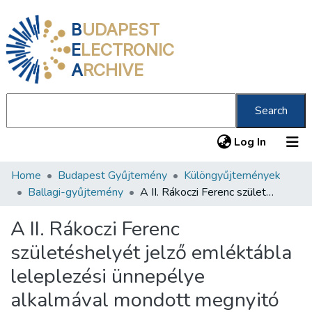
B
UDAPEST
E
LECTRONIC
A
RCHIVE
Search
(current
Log In
Home
Budapest Gyűjtemény
Különgyűjtemények
Communities & Collections
Ballagi-gyűjtemény
A II. Rákoczi Ferenc születéshelyét jelző emléktábla leleplezési ünnepélye alkalmával mondott megnyitó beszéd és költemények
All of DSpace
A II. Rákoczi Ferenc
Statistics
születéshelyét jelző emléktábla
About us
leleplezési ünnepélye
alkalmával mondott megnyitó