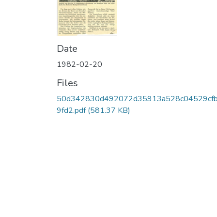
Date
1982-02-20
Files
50d342830d492072d35913a528c04529cf
9fd2.pdf
(581.37 KB)