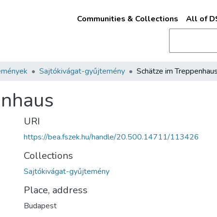
Communities & Collections
All of 
emények
Sajtókivágat-gyűjtemény
Schätze im Treppenhau
enhaus
URI
https://bea.fszek.hu/handle/20.500.14711/113426
Collections
Sajtókivágat-gyűjtemény
Place, address
Budapest