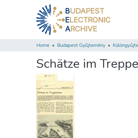
B
UDAPEST
E
LECTRONIC
A
RCHIVE
Home
Budapest Gyűjtemény
Különgyűjt
Schätze im Trepp