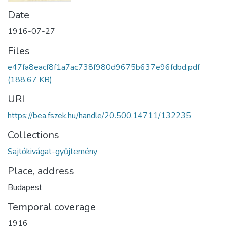
Date
1916-07-27
Files
e47fa8eacf8f1a7ac738f980d9675b637e96fdbd.pdf
(188.67 KB)
URI
https://bea.fszek.hu/handle/20.500.14711/132235
Collections
Sajtókivágat-gyűjtemény
Place, address
Budapest
Temporal coverage
1916