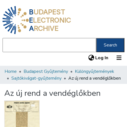
B
UDAPEST
E
LECTRONIC
A
RCHIVE
Search
(current
Log In
Home
Budapest Gyűjtemény
Különgyűjtemények
Communities & Collections
Sajtókivágat-gyűjtemény
Az új rend a vendéglőkben
All of DSpace
Az új rend a vendéglőkben
Statistics
About us