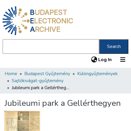
B
UDAPEST
E
LECTRONIC
A
RCHIVE
Search
(current
Log In
Home
Budapest Gyűjtemény
Különgyűjtemények
Communities & Collections
Sajtókivágat-gyűjtemény
All of DSpace
Jubileumi park a Gellérthegyen
Statistics
Jubileumi park a Gellérthegyen
About us