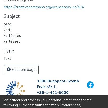
https://creativecommons.org/licenses/by-nc/4.0/
Subject
park
kert
kertépítés
kertészet
Type
Text
Full item page
1088 Budapest, Szabó
Ervin tér 1.
+36-1-411-5000
info@fszek.hu
We collect and process your personal information for the
https://fszek.hu
following purposes:
Authentication, Preferences,