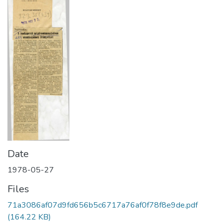
Date
1978-05-27
Files
71a3086af07d9fd656b5c6717a76af0f78f8e9de.pdf
(164.22 KB)