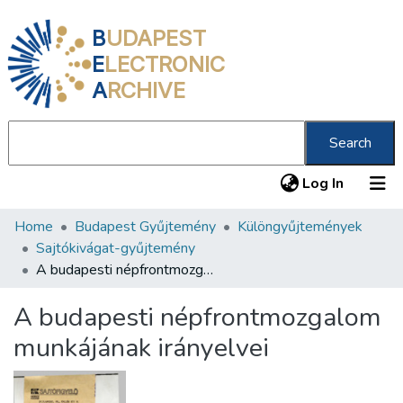
B
UDAPEST
E
LECTRONIC
A
RCHIVE
Search
(current
Log In
Home
Budapest Gyűjtemény
Különgyűjtemények
Communities & Collections
Sajtókivágat-gyűjtemény
All of DSpace
A budapesti népfrontmozgalom munkájának irányelvei
Statistics
A budapesti népfrontmozgalom
About us
munkájának irányelvei