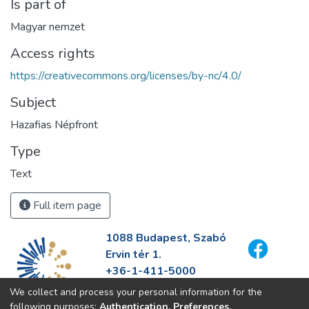
Is part of
Magyar nemzet
Access rights
https://creativecommons.org/licenses/by-nc/4.0/
Subject
Hazafias Népfront
Type
Text
Full item page
1088 Budapest, Szabó
Ervin tér 1.
+36-1-411-5000
info@fszek.hu
We collect and process your personal information for the
https://fszek.hu
following purposes:
Authentication, Preferences,