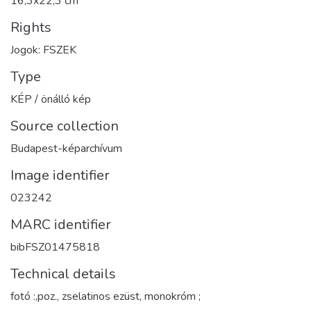
16,3x22,3 cm
Rights
Jogok: FSZEK
Type
KÉP / önálló kép
Source collection
Budapest-képarchívum
Image identifier
023242
MARC identifier
bibFSZ01475818
Technical details
fotó :,poz., zselatinos ezüst, monokróm ;