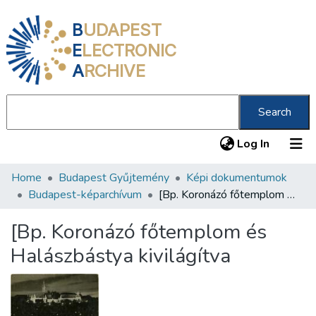
B
UDAPEST
E
LECTRONIC
A
RCHIVE
Search
(current
Log In
Home
Budapest Gyűjtemény
Képi dokumentumok
Communities & Collections
Budapest-képarchívum
[Bp. Koronázó főtemplom és Halászbástya kivilágítva
All of DSpace
[Bp. Koronázó főtemplom és
Statistics
Halászbástya kivilágítva
About us