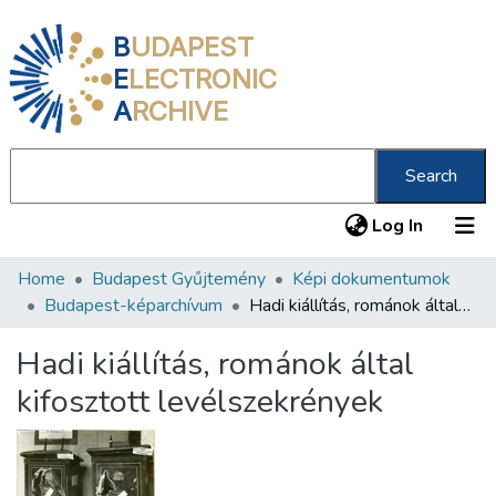
B
UDAPEST
E
LECTRONIC
A
RCHIVE
Search
(current
Log In
Home
Budapest Gyűjtemény
Képi dokumentumok
Communities & Collections
Budapest-képarchívum
Hadi kiállítás, románok által kifosztott levélszekrények
All of DSpace
Hadi kiállítás, románok által
Statistics
kifosztott levélszekrények
About us