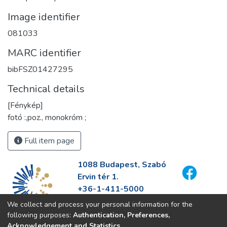
Image identifier
081033
MARC identifier
bibFSZ01427295
Technical details
[Fénykép]
fotó :,poz., monokróm ;
Full item page
1088 Budapest, Szabó
Ervin tér 1.
+36-1-411-5000
info@fszek.hu
We collect and process your personal information for the
https://fszek.hu
following purposes:
Authentication, Preferences,
Acknowledgement and Statistics
.