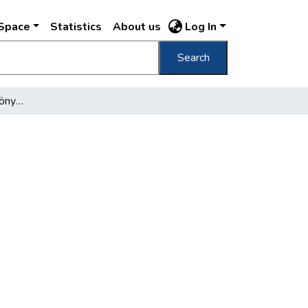
DSpace
Statistics
About us
Log In
Search
Fokozódó érdeklődés könyvek iránt