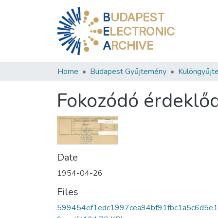
B
UDAPEST
E
LECTRONIC
A
RCHIVE
Home
Budapest Gyűjtemény
Különgyűjt
Fokozódó érdeklőd
Date
1954-04-26
Files
599454ef1edc1997cea94bf91fbc1a5c6d5e