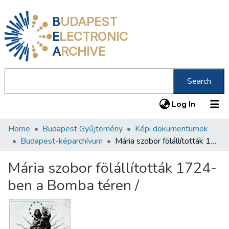
B
UDAPEST
E
LECTRONIC
A
RCHIVE
Search
(current
Log In
Home
Budapest Gyűjtemény
Képi dokumentumok
Communities & Collections
Budapest-képarchívum
Mária szobor fölállították 1724-ben a Bomba téren /
All of DSpace
Mária szobor fölállították 1724-
Statistics
ben a Bomba téren /
About us