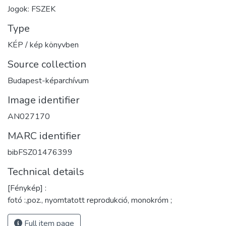
Jogok: FSZEK
Type
KÉP / kép könyvben
Source collection
Budapest-képarchívum
Image identifier
AN027170
MARC identifier
bibFSZ01476399
Technical details
[Fénykép] :
fotó :,poz., nyomtatott reprodukció, monokróm ;
Full item page