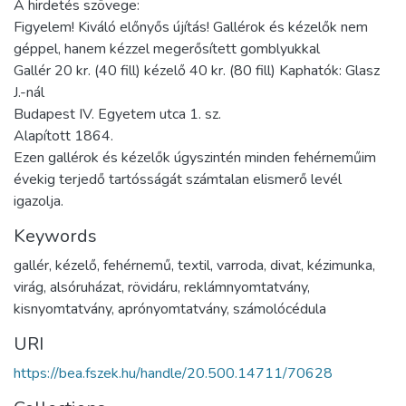
A hirdetés szövege:
Figyelem! Kiváló előnyős újítás! Gallérok és kézelők nem
géppel, hanem kézzel megerősített gomblyukkal
Gallér 20 kr. (40 fill) kézelő 40 kr. (80 fill) Kaphatók: Glasz
J.-nál
Budapest IV. Egyetem utca 1. sz.
Alapított 1864.
Ezen gallérok és kézelők úgyszintén minden fehérneműim
évekig terjedő tartósságát számtalan elismerő levél
igazolja.
Keywords
gallér
,
kézelő
,
fehérnemű
,
textil
,
varroda
,
divat
,
kézimunka
,
virág
,
alsóruházat
,
rövidáru
,
reklámnyomtatvány
,
kisnyomtatvány
,
aprónyomtatvány
,
számolócédula
URI
https://bea.fszek.hu/handle/20.500.14711/70628