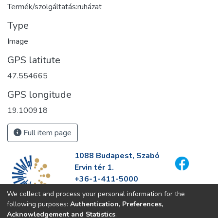
Termék/szolgáltatás:ruházat
Type
Image
GPS latitute
47.554665
GPS longitude
19.100918
Full item page
1088 Budapest, Szabó
Ervin tér 1.
+36-1-411-5000
info@fszek.hu
We collect and process your personal information for the
https://fszek.hu
following purposes:
Authentication, Preferences,
Acknowledgement and Statistics
.