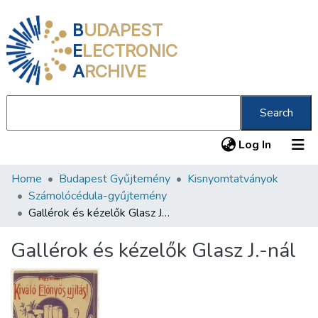
B
UDAPEST
E
LECTRONIC
A
RCHIVE
Search
(current
Log In
Home
Budapest Gyűjtemény
Kisnyomtatványok
Communities & Collections
Számolócédula-gyűjtemény
All of DSpace
Gallérok és kézelők Glasz J.-nál
Statistics
Gallérok és kézelők Glasz J.-nál
About us