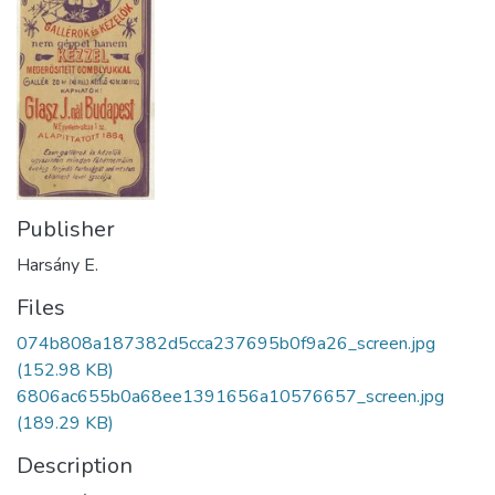
Publisher
Harsány E.
Files
074b808a187382d5cca237695b0f9a26_screen.jpg
(152.98 KB)
6806ac655b0a68ee1391656a10576657_screen.jpg
(189.29 KB)
Description