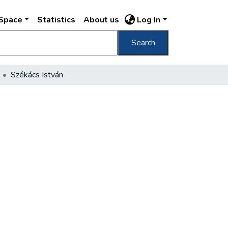
DSpace
Statistics
About us
Log In
Search
Székács István