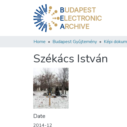
B
UDAPEST
E
LECTRONIC
A
RCHIVE
Home
Budapest Gyűjtemény
Képi doku
Székács István
Date
2014-12