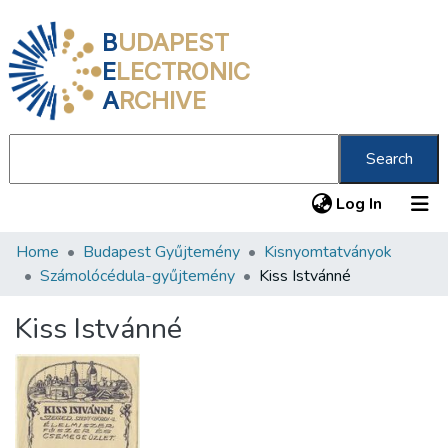
B
UDAPEST
E
LECTRONIC
A
RCHIVE
Search
(current
Log In
Home
Budapest Gyűjtemény
Kisnyomtatványok
Communities & Collections
Számolócédula-gyűjtemény
Kiss Istvánné
All of DSpace
Kiss Istvánné
Statistics
About us