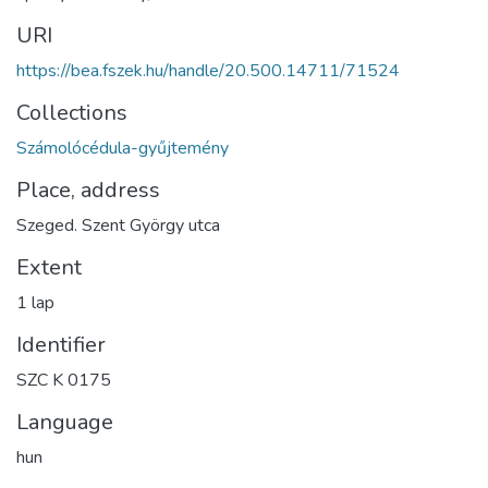
URI
https://bea.fszek.hu/handle/20.500.14711/71524
Collections
Számolócédula-gyűjtemény
Place, address
Szeged. Szent György utca
Extent
1 lap
Identifier
SZC K 0175
Language
hun