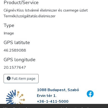
Product/Service
Cégnév:Kiss Istvánné élelmiszer és csemege üzlet
Termék/szolgáltatás:élelmiszer
Type
Image
GPS latitute
46.2589088
GPS longitude
20.1577647
Full item page
1088 Budapest, Szabó
Ervin tér 1.
+36-1-411-5000
info@fszek.hu