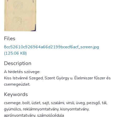
Files
8cc52610c926964a66d2199bcecf6acf_screen.jpg
(125.06 KB)
Description
A hirdetés szövege:
Kiss Istvánné Szeged, Szent György u. Élelmiszer fűszer és
csemegeüzlet.
Keywords
csemege
,
bolt
,
üzlet
,
sajt
,
szalámi
,
virsli
,
üveg
,
pezsgő
,
tál
,
gyümölcs
,
reklámnyomtatvány
,
kisnyomtatvány
,
aprónyomtatvány
,
számolócédula