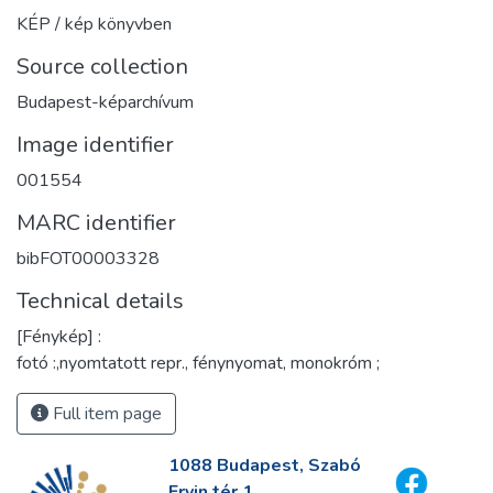
KÉP / kép könyvben
Source collection
Budapest-képarchívum
Image identifier
001554
MARC identifier
bibFOT00003328
Technical details
[Fénykép] :
fotó :,nyomtatott repr., fénynyomat, monokróm ;
Full item page
1088 Budapest, Szabó
Ervin tér 1.