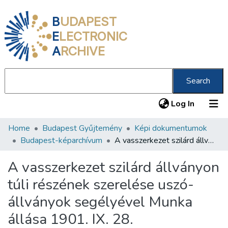
B
UDAPEST
E
LECTRONIC
A
RCHIVE
Search
(current
Log In
Home
Budapest Gyűjtemény
Képi dokumentumok
Communities & Collections
Budapest-képarchívum
A vasszerkezet szilárd állványon túli részének szerelése uszó-állványok segélyével Munka állása 1901. IX. 28.
All of DSpace
A vasszerkezet szilárd állványon
Statistics
túli részének szerelése uszó-
About us
állványok segélyével Munka
állása 1901. IX. 28.