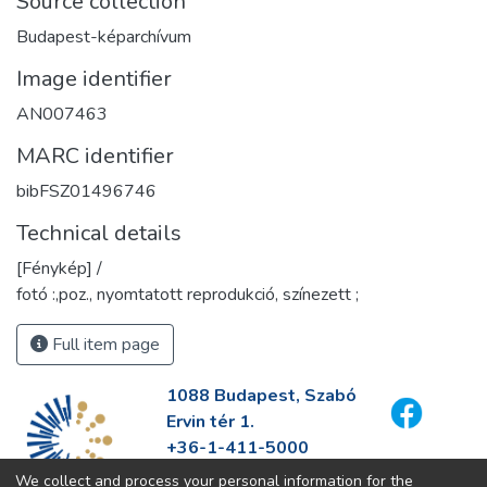
Source collection
Budapest-képarchívum
Image identifier
AN007463
MARC identifier
bibFSZ01496746
Technical details
[Fénykép] /
fotó :,poz., nyomtatott reprodukció, színezett ;
Full item page
1088 Budapest, Szabó
Ervin tér 1.
+36-1-411-5000
info@fszek.hu
We collect and process your personal information for the