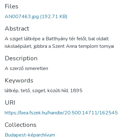
Files
AN007463.jpg
(192.71 KB)
Abstract
A sziget látképe a Batthyány tér felől, bal oldalt
iskolaépület, jpbbra a Szent Anna templom tornyai
Description
A szerző ismeretlen
Keywords
látkép
,
tető
,
sziget
,
közúti híd
,
1895
URI
https://bea.fszek.hu/handle/20.500.14711/162545
Collections
Budapest-képarchívum