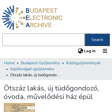
B
UDAPEST
E
LECTRONIC
A
RCHIVE
Search
(current
Log In
Home
Budapest Gyűjtemény
Különgyűjtemények
Communities & Collections
Sajtókivágat-gyűjtemény
All of DSpace
Ötszáz lakás, új tüdőgondozó, óvoda, művelődési ház épül
Statistics
Ötszáz lakás, új tüdőgondozó,
About us
óvoda, művelődési ház épül