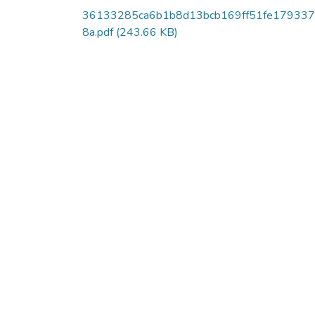
36133285ca6b1b8d13bcb169ff51fe17933
8a.pdf
(243.66 KB)