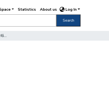
DSpace
Statistics
About us
Log In
Search
Új egyetemi épületek a fővárosban