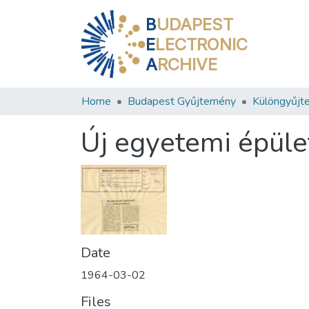
B
UDAPEST
E
LECTRONIC
A
RCHIVE
Home
Budapest Gyűjtemény
Különgyűjt
Új egyetemi épüle
Date
1964-03-02
Files