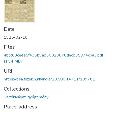
Date
1925-02-18
Files
4bcc63ceee5f435b9a860029078dec835374cba3.pdf
(1.94 MB)
URI
https://bea.fszek.hu/handle/20.500.14711/109781
Collections
Sajtókivágat-gyűjtemény
Place, address