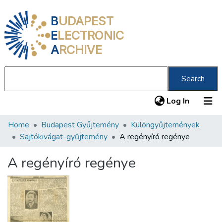
B
UDAPEST
E
LECTRONIC
A
RCHIVE
Search
(current
Log In
Home
Budapest Gyűjtemény
Különgyűjtemények
Communities & Collections
Sajtókivágat-gyűjtemény
A regényíró regénye
All of DSpace
A regényíró regénye
Statistics
About us