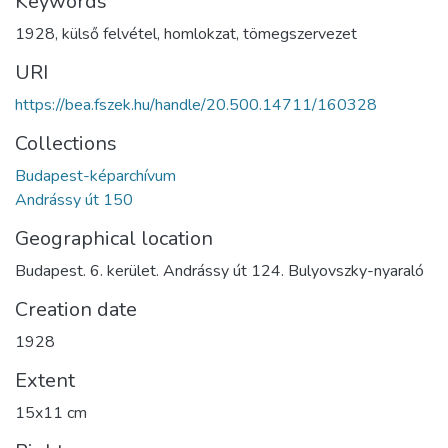
Keywords
1928
,
külső felvétel
,
homlokzat
,
tömegszervezet
URI
https://bea.fszek.hu/handle/20.500.14711/160328
Collections
Budapest-képarchívum
Andrássy út 150
Geographical location
Budapest. 6. kerület. Andrássy út 124. Bulyovszky-nyaraló
Creation date
1928
Extent
15x11 cm