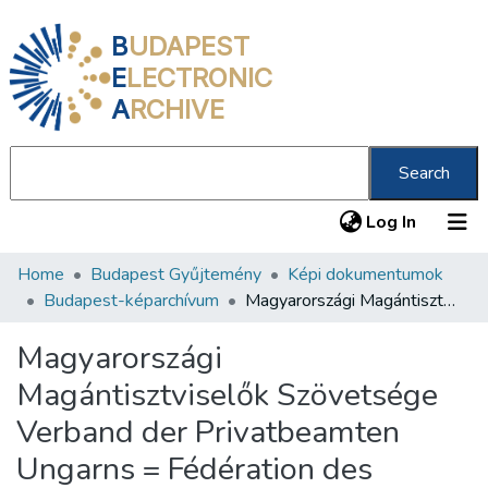
B
UDAPEST
E
LECTRONIC
A
RCHIVE
Search
(current
Log In
Home
Budapest Gyűjtemény
Képi dokumentumok
Communities & Collections
Budapest-képarchívum
Magyarországi Magántisztviselők Szövetsége Verband der Privatbeamten Ungarns = Fédération des employés privés de Hongrie
All of DSpace
Magyarországi
Statistics
Magántisztviselők Szövetsége
About us
Verband der Privatbeamten
Ungarns = Fédération des