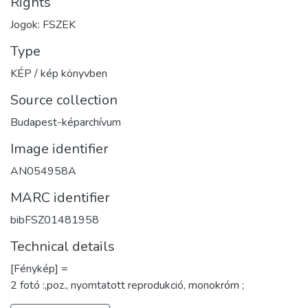
Rights
Jogok: FSZEK
Type
KÉP / kép könyvben
Source collection
Budapest-képarchívum
Image identifier
AN054958A
MARC identifier
bibFSZ01481958
Technical details
[Fénykép] =
2 fotó :,poz., nyomtatott reprodukció, monokróm ;