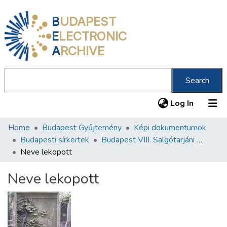
B
UDAPEST
E
LECTRONIC
A
RCHIVE
Search
(current
Log In
Home
Budapest Gyűjtemény
Képi dokumentumok
Communities & Collections
Budapesti sírkertek
Budapest VIII. Salgótarjáni úti Neológ Zsidó Temető
All of DSpace
Neve lekopott
Statistics
Neve lekopott
About us