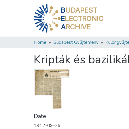
B
UDAPEST
E
LECTRONIC
A
RCHIVE
Home
Budapest Gyűjtemény
Különgyűjt
Kripták és baziliká
Date
1912-09-29