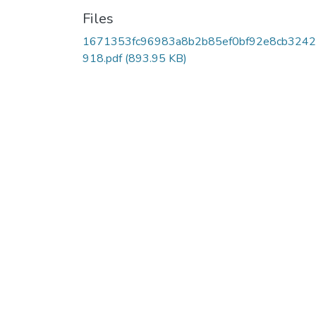
Files
1671353fc96983a8b2b85ef0bf92e8cb324
918.pdf
(893.95 KB)