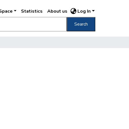
DSpace
Statistics
About us
Log In
Search