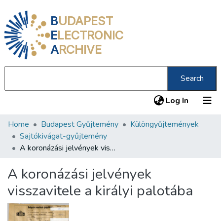
B
UDAPEST
E
LECTRONIC
A
RCHIVE
Search
(current
Log In
Home
Budapest Gyűjtemény
Különgyűjtemények
Communities & Collections
Sajtókivágat-gyűjtemény
All of DSpace
A koronázási jelvények visszavitele a királyi palotába
Statistics
A koronázási jelvények
About us
visszavitele a királyi palotába