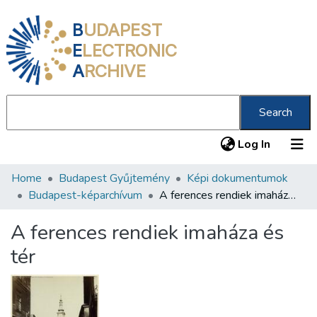
B
UDAPEST
E
LECTRONIC
A
RCHIVE
Search
(current
Log In
Home
Budapest Gyűjtemény
Képi dokumentumok
Communities & Collections
Budapest-képarchívum
A ferences rendiek imaháza és tér
All of DSpace
A ferences rendiek imaháza és
Statistics
tér
About us