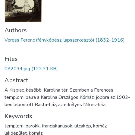
Authors
Veress Ferenc (fényképész, lapszerkesztő) (1832-1916)
Files
082034.jpg
(123.31 KB)
Abstract
A Kispiac, későbbi Karolina tér. Szemben a Ferences
templom, balra a Karolina Országos Kórház, jobbra az 1902-
ben lebontott Basta-ház, az erkélyes Mikes-ház.
Keywords
templom
,
barokk
,
franciskánusok
,
utcakép
,
kórház
,
lakóépület
,
kórház